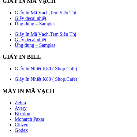
GIẤY IN MÃ VẠCH
Giấy In Mã Vạch,Tem Siêu Thị
Giấy decal nhiệt
Ứng dụng – Samples
Giấy In Mã Vạch,Tem Siêu Thị
Giấy decal nhiệt
Ứng dụng – Samples
GIẤY IN BILL
Giấy In Nhiệt K80 ( Shop,Cafe)
Giấy In Nhiệt K80 ( Shop,Cafe)
MÁY IN MÃ VẠCH
Zebra
Avery
Bixolon
Monarch Paxar
Citizen
Godex