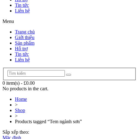
Tin tức
Liên hệ
Menu
Trang chủ
Giới thiệu
Sản phẩm
Hỗ trợ
Tin tức
Liên hệ
0 item(s)
-
£0.00
No products in the cart.
Home
>
Shop
>
Products tagged “Tem ngành sơn”
Sắp xếp theo:
Mặc định