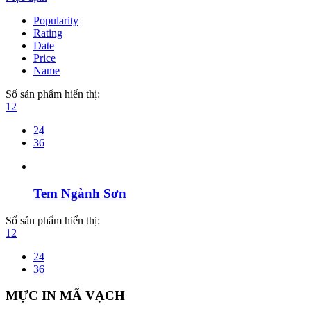
Popularity
Rating
Date
Price
Name
Số sản phẩm hiển thị:
12
24
36
Tem Ngành Sơn
Số sản phẩm hiển thị:
12
24
36
MỰC IN MÃ VẠCH