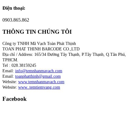
Điện thoại:
0903.865.862
THÔNG TIN CHÚNG TÔI
Công ty TNHH Mã Vạch Toàn Phát Thịnh
TOAN PHAT THINH BARCODE CO.,LTD
Địa chỉ / Address: 165/34 Đường Tây Thạnh, P.Tây Thạnh, Q.Tân Phú,
TPHCM.
Tel : 028.38159245
Email:
info@temnhanmavach.com
Email:
toanphatthinh@gmail.com
Website:
www.temnhanmavach.com
Website:
www..temtiemvang.com
Facebook