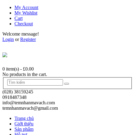
My Account
My Wishlist
Cart
Checkout
Welcome message!
Login
or
Register
0 item(s)
-
£0.00
No products in the cart.
(028) 38159245
0918487348
info@temnhanmavach.com
temnhanmavach@gmail.com
Trang chủ
Giới thiệu
Sản phẩm
Hỗ trợ