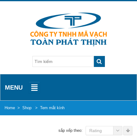
MENU
Home
>
Shop
>
Tem mắt kính
sắp xếp theo:
Rating