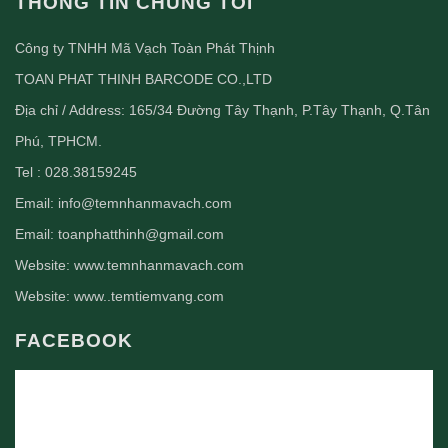
THÔNG TIN CHÚNG TÔI
Công ty TNHH Mã Vạch Toàn Phát Thịnh
TOAN PHAT THINH BARCODE CO.,LTD
Địa chỉ / Address: 165/34 Đường Tây Thạnh, P.Tây Thạnh, Q.Tân
Phú, TPHCM.
Tel : 028.38159245
Email:
info@temnhanmavach.com
Email:
toanphatthinh@gmail.com
Website:
www.temnhanmavach.com
Website:
www..temtiemvang.com
FACEBOOK