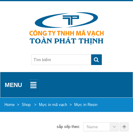
MENU
Home
>
Shop
>
Mực in mã vạch
>
Mực in Resin
sắp xếp theo:
Name