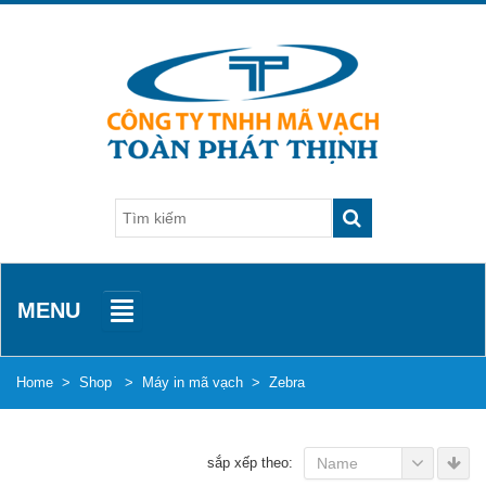
MENU
Home
>
Shop
>
Máy in mã vạch
>
Zebra
sắp xếp theo:
Name