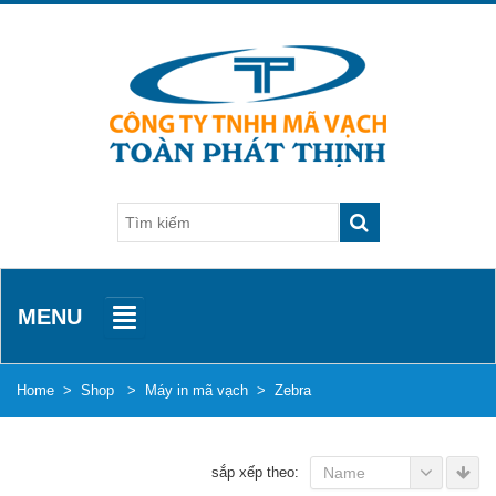
MENU
Home
>
Shop
>
Máy in mã vạch
>
Zebra
sắp xếp theo:
Name