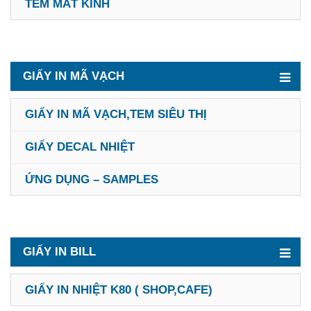
TEM MẮT KÍNH
GIẤY IN MÃ VẠCH
GIẤY IN MÃ VẠCH,TEM SIÊU THỊ
GIẤY DECAL NHIỆT
ỨNG DỤNG – SAMPLES
GIẤY IN BILL
GIẤY IN NHIỆT K80 ( SHOP,CAFE)