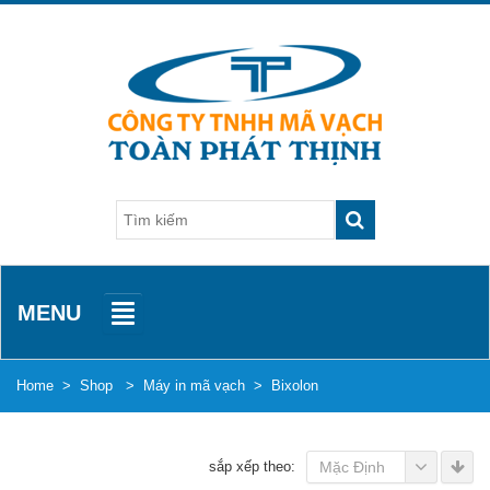
MENU
Home
>
Shop
>
Máy in mã vạch
>
Bixolon
sắp xếp theo:
Mặc Định